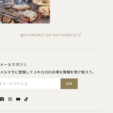
@YU.KIRORO ON INSTAGRAM
メールマガジン
メルマガに登録してユキロロのお得な情報を受け取ろう。
Eメールアドレス
送信