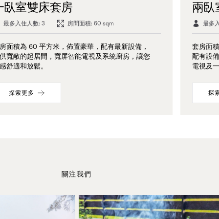
一臥室雙床套房
兩臥
最多入住人數: 3
房間面積: 60 sqm
最多入
房面積為 60 平方米，佈置豪華，配有最新設備，
套房面積
供寬敞的起居間，寬屏智能電視及系統廚房，讓您
配有設
感舒適和放鬆。
電視及
探索更多
探
關注我們