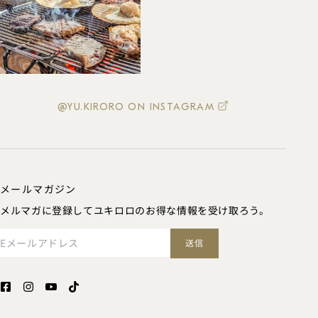
@YU.KIRORO ON INSTAGRAM
メールマガジン
メルマガに登録してユキロロのお得な情報を受け取ろう。
Eメールアドレス
送信